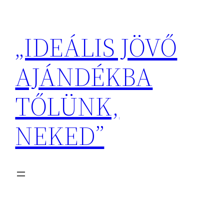
Ugrás
a
„IDEÁLIS JÖVŐ
tartalomhoz
AJÁNDÉKBA
TŐLÜNK,
NEKED”