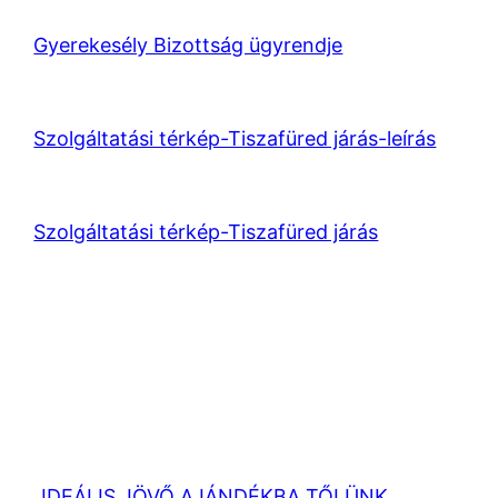
Gyerekesély Bizottság ügyrendje
Szolgáltatási térkép-Tiszafüred járás-leírás
Szolgáltatási térkép-Tiszafüred járás
„IDEÁLIS JÖVŐ AJÁNDÉKBA TŐLÜNK,