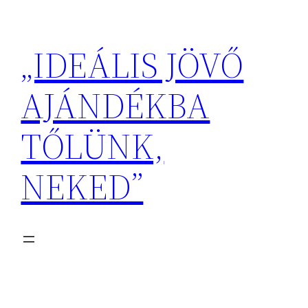
Ugrás
a
„IDEÁLIS JÖVŐ
tartalomhoz
AJÁNDÉKBA
TŐLÜNK,
NEKED”