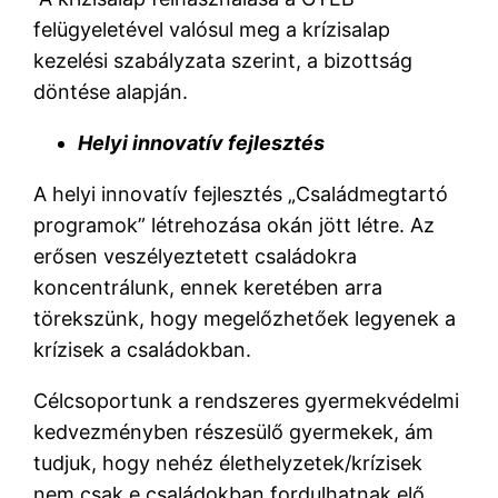
felügyeletével valósul meg a krízisalap
kezelési szabályzata szerint, a bizottság
döntése alapján.
Helyi innovatív fejlesztés
A helyi innovatív fejlesztés „Családmegtartó
programok” létrehozása okán jött létre. Az
erősen veszélyeztetett családokra
koncentrálunk, ennek keretében arra
törekszünk, hogy megelőzhetőek legyenek a
krízisek a családokban.
Célcsoportunk a rendszeres gyermekvédelmi
kedvezményben részesülő gyermekek, ám
tudjuk, hogy nehéz élethelyzetek/krízisek
nem csak e családokban fordulhatnak elő.