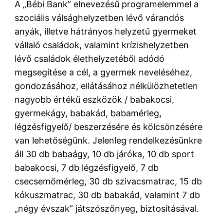
A „Bébi Bank” elnevezésű programelemmel a
szociális válsághelyzetben lévő várandós
anyák, illetve hátrányos helyzetű gyermeket
vállaló családok, valamint krízishelyzetben
lévő családok élethelyzetéből adódó
megsegítése a cél, a gyermek neveléséhez,
gondozásához, ellátásához nélkülözhetetlen
nagyobb értékű eszközök / babakocsi,
gyermekágy, babakád, babamérleg,
légzésfigyelő/ beszerzésére és kölcsönzésére
van lehetőségünk. Jelenleg rendelkezésünkre
áll 30 db babaágy, 10 db járóka, 10 db sport
babakocsi, 7 db légzésfigyelő, 7 db
csecsemőmérleg, 30 db szivacsmatrac, 15 db
kókuszmatrac, 30 db babakád, valamint 7 db
„négy évszak” játszószőnyeg, biztosításával.