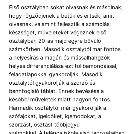
Első osztályban sokat olvasnak és másolnak,
hogy rögződjenek a betűk és értsék, amit
olvasnak, valamint fejlesztik a számolási
készséget, műveleteket végeznek első
osztályban 20-as majd egyre bővülő
számkörben. Második osztálytól már fontos
a helyesírás a magán és mássalhangzók
helyes differenciálása ezt tollbamondással,
feladatlapokkal gyakorolják. Második
osztálytól gyakorolják a szorzó és
bennfoglaló táblát. Ennek bevésése a
későbbi műveletek miatt nagyon fontos.
Harmadik osztálytól már gyakorolják a
szófajokat, igeidőket, igemódokat, a
szorzást, osztást többjegyű
számokkal. Általános iskola alsó tagozataiban