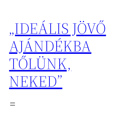
Ugrás
a
„IDEÁLIS JÖVŐ
tartalomhoz
AJÁNDÉKBA
TŐLÜNK,
NEKED”