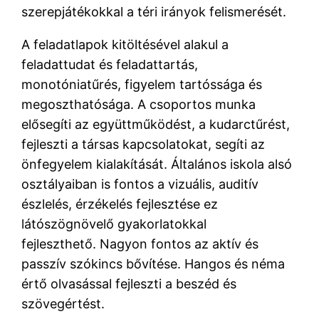
szerepjátékokkal a téri irányok felismerését.
A feladatlapok kitöltésével alakul a
feladattudat és feladattartás,
monotóniatűrés, figyelem tartóssága és
megoszthatósága. A csoportos munka
elősegíti az együttműködést, a kudarctűrést,
fejleszti a társas kapcsolatokat, segíti az
önfegyelem kialakítását. Általános iskola alsó
osztályaiban is fontos a vizuális, auditív
észlelés, érzékelés fejlesztése ez
látószögnövelő gyakorlatokkal
fejleszthető. Nagyon fontos az aktív és
passzív szókincs bővítése. Hangos és néma
értő olvasással fejleszti a beszéd és
szövegértést.