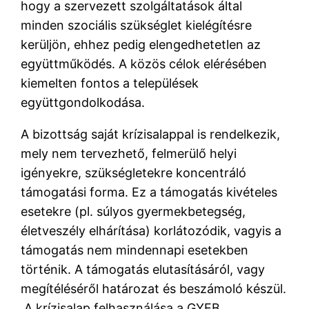
hogy a szervezett szolgáltatások által
minden szociális szükséglet kielégítésre
kerüljön, ehhez pedig elengedhetetlen az
együttműködés. A közös célok elérésében
kiemelten fontos a települések
együttgondolkodása.
A bizottság saját krízisalappal is rendelkezik,
mely nem tervezhető, felmerülő helyi
igényekre, szükségletekre koncentráló
támogatási forma. Ez a támogatás kivételes
esetekre (pl. súlyos gyermekbetegség,
életveszély elhárítása) korlátozódik, vagyis a
támogatás nem mindennapi esetekben
történik. A támogatás elutasításáról, vagy
megítéléséről határozat és beszámoló készül.
A krízisalap felhasználása a GYEB