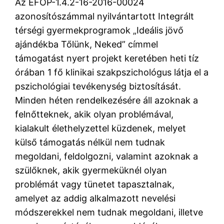
Az EFOP-1.4.2-16-2016-00024
azonosítószámmal nyilvántartott Integrált
térségi gyermekprogramok „Ideális jövő
ajándékba Tőlünk, Neked” címmel
támogatást nyert projekt keretében heti tíz
órában 1 fő klinikai szakpszichológus látja el a
pszichológiai tevékenység biztosítását.
Minden héten rendelkezésére áll azoknak a
felnőtteknek, akik olyan problémával,
kialakult élethelyzettel küzdenek, melyet
külső támogatás nélkül nem tudnak
megoldani, feldolgozni, valamint azoknak a
szülőknek, akik gyermeküknél olyan
problémát vagy tünetet tapasztalnak,
amelyet az addig alkalmazott nevelési
módszerekkel nem tudnak megoldani, illetve