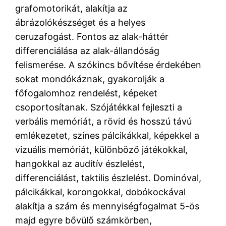
grafomotorikát, alakítja az
ábrázolókészséget és a helyes
ceruzafogást. Fontos az alak-háttér
differenciálása az alak-állandóság
felismerése. A szókincs bővítése érdekében
sokat mondókáznak, gyakorolják a
főfogalomhoz rendelést, képeket
csoportosítanak. Szójátékkal fejleszti a
verbális memóriát, a rövid és hosszú távú
emlékezetet, színes pálcikákkal, képekkel a
vizuális memóriát, különböző játékokkal,
hangokkal az auditív észlelést,
differenciálást, taktilis észlelést. Dominóval,
pálcikákkal, korongokkal, dobókockával
alakítja a szám és mennyiségfogalmat 5-ös
majd egyre bővülő számkörben,