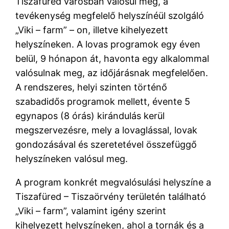
Tiszafüred városban valósul meg, a
tevékenység megfelelő helyszínéül szolgáló
„Viki – farm” – on, illetve kihelyezett
helyszíneken. A lovas programok egy éven
belül, 9 hónapon át, havonta egy alkalommal
valósulnak meg, az időjárásnak megfelelően.
A rendszeres, helyi szinten történő
szabadidős programok mellett, évente 5
egynapos (8 órás) kirándulás kerül
megszervezésre, mely a lovaglással, lovak
gondozásával és szeretetével összefüggő
helyszíneken valósul meg.
A program konkrét megvalósulási helyszíne a
Tiszafüred – Tiszaörvény területén található
„Viki – farm”, valamint igény szerint
kihelyezett helyszíneken, ahol a tornák és a