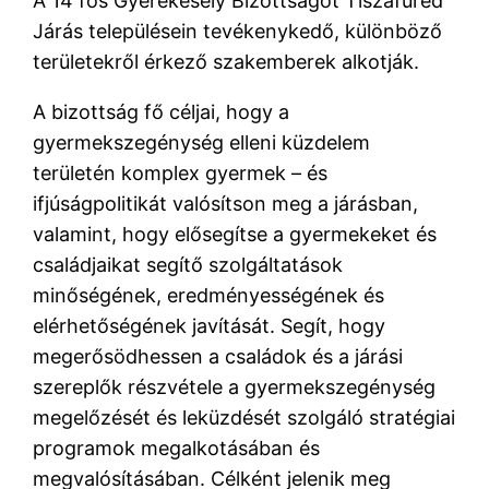
A 14 fős Gyerekesély Bizottságot Tiszafüred
Járás településein tevékenykedő, különböző
területekről érkező szakemberek alkotják.
A bizottság fő céljai, hogy a
gyermekszegénység elleni küzdelem
területén komplex gyermek – és
ifjúságpolitikát valósítson meg a járásban,
valamint, hogy elősegítse a gyermekeket és
családjaikat segítő szolgáltatások
minőségének, eredményességének és
elérhetőségének javítását. Segít, hogy
megerősödhessen a családok és a járási
szereplők részvétele a gyermekszegénység
megelőzését és leküzdését szolgáló stratégiai
programok megalkotásában és
megvalósításában. Célként jelenik meg