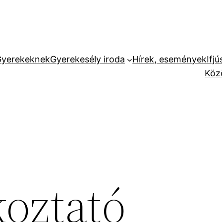
yerekeknek
Gyerekesély iroda
Hírek, események
Ifj
Köz
koztató