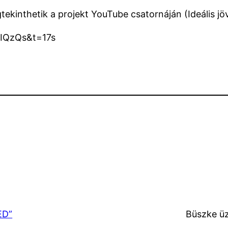
gtekinthetik a projekt YouTube csatornáján (Ideális 
hIQzQs&t=17s
ED”
Büszke ü