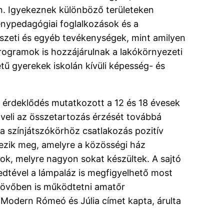
n. Igyekeznek különböző területeken
ménypedagógiai foglalkozások és a
szeti és egyéb tevékenységek, mint amilyen
rogramok is hozzájárulnak a lakókörnyezeti
ű gyerekek iskolán kívüli képesség- és
 érdeklődés mutatkozott a 12 és 18 évesek
veli az összetartozás érzését továbbá
 a színjátszókörhöz csatlakozás pozitív
ezik meg, amelyre a közösségi ház
ok, melyre nagyon sokat készültek. A sajtó
edtével a lámpaláz is megfigyelhető most
 jövőben is működtetni amatőr
 Modern Rómeó és Júlia címet kapta, árulta