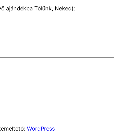
jövő ajándékba Tőlünk, Neked):
zemeltető:
WordPress