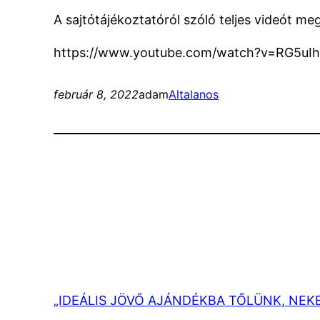
A sajtótájékoztatóról szóló teljes videót me
https://www.youtube.com/watch?v=RG5uI
február 8, 2022
adam
Altalanos
„IDEÁLIS JÖVŐ AJÁNDÉKBA TŐLÜNK, NEK