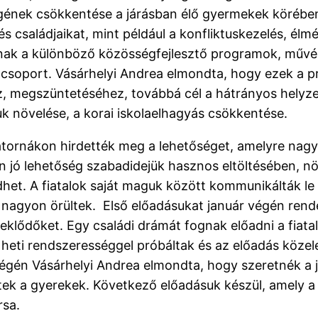
gének csökkentése a járásban élő gyermekek körébe
s családjaikat, mint például a konfliktuskezelés, él
anak a különböző közösségfejlesztő programok, művé
csoport. Vásárhelyi Andrea elmondta, hogy ezek a p
z, megszüntetéséhez, továbbá cél a hátrányos helyzet
k növelése, a korai iskolaelhagyás csökkentése.
tornákon hirdették meg a lehetőséget, amelyre nagy
jó lehetőség szabadidejük hasznos eltöltésében, nö
ődhet. A fiatalok saját maguk között kommunikálták le
 nagyon örültek. Első előadásukat január végén rend
klődőket. Egy családi drámát fognak előadni a fiatal
eti rendszerességgel próbáltak és az előadás közel
 végén Vásárhelyi Andrea elmondta, hogy szeretnék a
tek a gyerekek. Következő előadásuk készül, amely a
rsa.