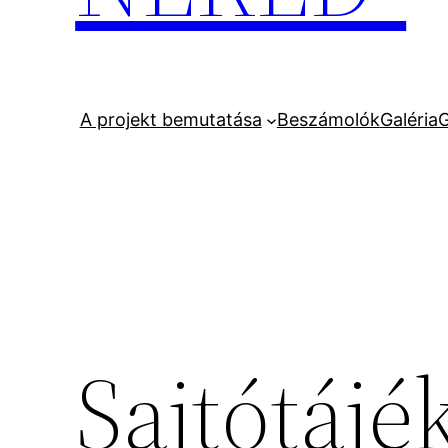
A projekt bemutatása
Beszámolók
Galéria
G
Sajtótájé