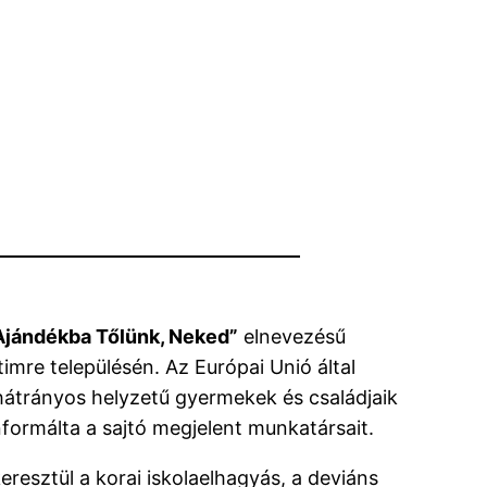
 Ajándékba Tőlünk, Neked”
elnevezésű
mre településén. Az Európai Unió által
 hátrányos helyzetű gyermekek és családjaik
formálta a sajtó megjelent munkatársait.
esztül a korai iskolaelhagyás, a deviáns