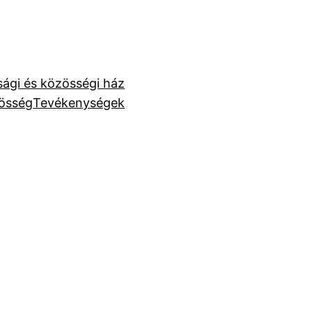
úsági és közösségi ház
össég
Tevékenységek