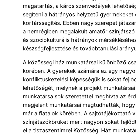
magatartás, a káros szenvedélyek lehetősé
segíteni a hátrányos helyzetű gyermekeket é
kortárssegítés. Ebben nagy szerepet játsz
a nemrégiben megalakult amatőr színjátszó 
és szociokulturális hátrányok mérsékléséhe
készségfejlesztése és továbbtanulási arányu
A közösségi ház munkatársai különböző csa
körében. A gyerekek számára ez egy nagyon 
konfliktuskezelési képességük is sokat fejl
lehetőségét, melynek a projekt munkatársai
munkatársa sok szeretettel meghívta az érde
megjelent munkatársai megtudhatták, hogy h
már a fiatalok körében. A sajtótájékoztató
színjátszókörüket mert nagyon sokat fejlőd
el a tiszaszentimrei Közösségi Ház munkatá