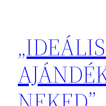
Ugrás
a
tartalomhoz
„IDEÁLIS
AJÁNDÉ
NEKED”