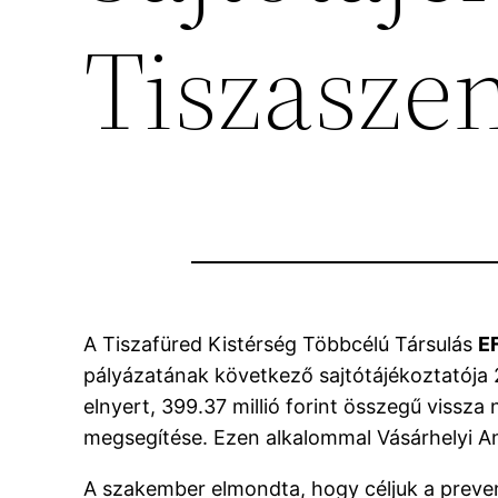
Tiszasze
A Tiszafüred Kistérség Többcélú Társulás
E
pályázatának következő sajtótájékoztatója 
elnyert, 399.37 millió forint összegű vissz
megsegítése. Ezen alkalommal Vásárhelyi An
A szakember elmondta, hogy céljuk a preven