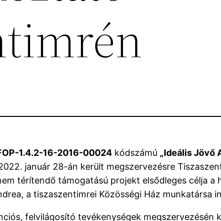
ntimrén
FOP-1.4.2-16-2016-00024
kódszámú
„Ideális Jövő
2022. január 28-án került megszervezésre Tiszaszenti
a nem térítendő támogatású projekt elsődleges célja a
drea, a tiszaszentimrei Közösségi Ház munkatársa in
ciós, felvilágosító tevékenységek megszervezésén ker