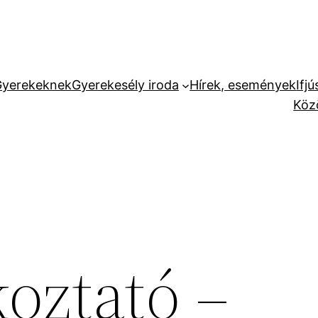
yerekeknek
Gyerekesély iroda
Hírek, események
Ifj
Köz
koztató –