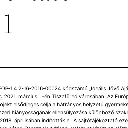
01
EFOP-1.4.2-16-2016-00024 kódszámú „Ideális Jövő Aj
 2021. március 1.-én Tiszafüred városában. Az Európai
ojekt elsődleges célja a hátrányos helyzetű gyermeke
ndszeri hiányosságának ellensúlyozása különböző szak
18. áprilisában indították el. A sajtótájékoztató ez