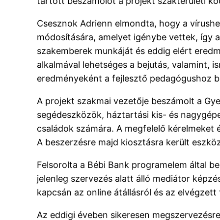
tartott beszámolót a projekt szakterületi koo
Csesznok Adrienn elmondta, hogy a vírushel
módosítására, amelyet igénybe vettek, így
szakemberek munkáját és eddig elért eredm
alkalmával lehetséges a bejutás, valamint, 
eredményeként a fejlesztő pedagógushoz b
A projekt szakmai vezetője beszámolt a G
segédeszközök, háztartási kis- és nagygépe
családok számára. A megfelelő kérelmeket é
A beszerzésre majd kiosztásra került eszk
Felsorolta a Bébi Bank programelem által b
jelenleg szervezés alatt álló mediátor kép
kapcsán az online átállásról és az elvégzett
Az eddigi éveben sikeresen megszervezésre é