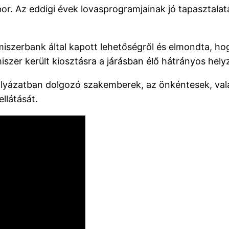
tábor. Az eddigi évek lovasprogramjainak jó tapasztalat
iszerbank által kapott lehetőségről és elmondta, h
lmiszer került kiosztásra a járásban élő hátrányos he
lyázatban dolgozó szakemberek, az önkéntesek, vala
llátását.