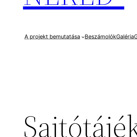
A projekt bemutatása
Beszámolók
Galéria
G
Sajtótájé