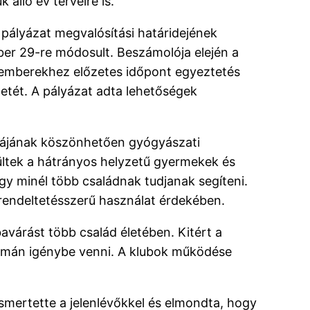
 álló év terveire is.
pályázat megvalósítási határidejének
er 29-re módosult. Beszámolója elején a
kemberekhez előzetes időpont egyeztetés
netét. A pályázat adta lehetőségek
kájának köszönhetően gyógyászati
ültek a hátrányos helyzetű gyermekek és
gy minél több családnak tudjanak segíteni.
rendeltetésszerű használat érdekében.
várást több család életében. Kitért a
lyamán igénybe venni. A klubok működése
ismertette a jelenlévőkkel és elmondta, hogy