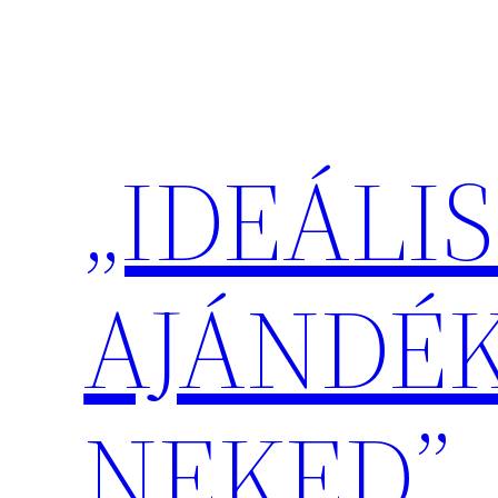
Ugrás
a
tartalomhoz
„IDEÁLIS
AJÁNDÉ
NEKED”