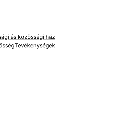
úsági és közösségi ház
össég
Tevékenységek