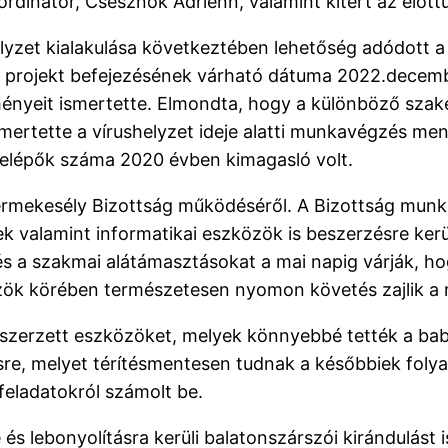
rdinátor, Csesznok Adrienn, valamint kitért az előttük
yzet kialakulása következtében lehetőség adódott a 
 a projekt befejezésének várható dátuma 2022.decemb
ényeit ismertette. Elmondta, hogy a különböző sza
ismertette a vírushelyzet ideje alatti munkavégzés me
elépők száma 2020 évben kimagasló volt.
yermekesély Bizottság működéséről. A Bizottság mun
k valamint informatikai eszközök is beszerzésre ker
s a szakmai alátámasztásokat a mai napig várják, ho
özök körében természetesen nyomon követés zajlik a 
eszerzett eszközöket, melyek könnyebbé tették a baba
zésre, melyet térítésmentesen tudnak a későbbiek fo
 feladatokról számolt be.
s lebonyolításra kerüli balatonszárszói kirándulást 