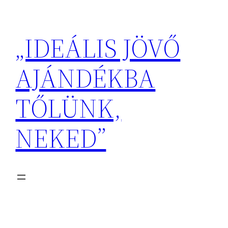
Ugrás
a
„IDEÁLIS JÖVŐ
tartalomhoz
AJÁNDÉKBA
TŐLÜNK,
NEKED”