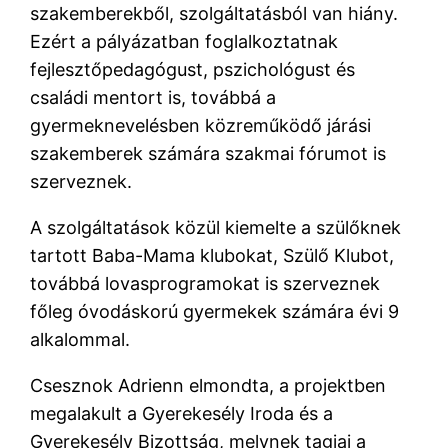
szakemberekből, szolgáltatásból van hiány.
Ezért a pályázatban foglalkoztatnak
fejlesztőpedagógust, pszichológust és
családi mentort is, továbbá a
gyermeknevelésben közreműködő járási
szakemberek számára szakmai fórumot is
szerveznek.
A szolgáltatások közül kiemelte a szülőknek
tartott Baba-Mama klubokat, Szülő Klubot,
továbbá lovasprogramokat is szerveznek
főleg óvodáskorú gyermekek számára évi 9
alkalommal.
Csesznok Adrienn elmondta, a projektben
megalakult a Gyerekesély Iroda és a
Gyerekesély Bizottság, melynek tagjai a