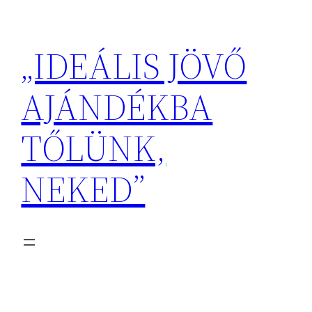
Ugrás
a
„IDEÁLIS JÖVŐ
tartalomhoz
AJÁNDÉKBA
TŐLÜNK,
NEKED”