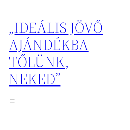
Ugrás
a
„IDEÁLIS JÖVŐ
tartalomhoz
AJÁNDÉKBA
TŐLÜNK,
NEKED”